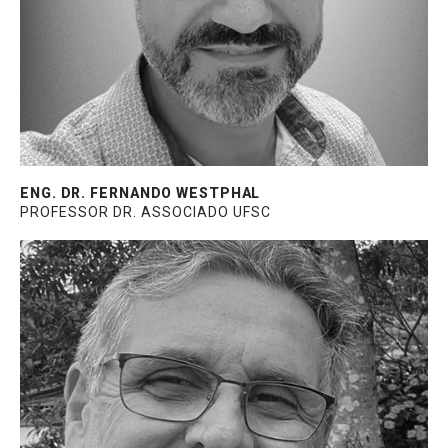
palestrante em eventos do setor, com
ênfase em eficiência energética.
ENG. DR. FERNANDO WESTPHAL
PROFESSOR DR. ASSOCIADO UFSC
Diretor técnico da QMD Consultoria, 32
anos atuando como consultor de esquadrias
de alumínio e mais de 1.945 obras
executadas no Brasil e no Exterior.
Graduado em Engenharia Mecânica com