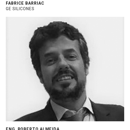
FABRICE BARRIAC
GE SILICONES
Responsável pelo mercado de Fachadas
Glazing e ACM na Adere Fitas Adesivas com
experiência de 10 anos no segmento de
fitas dupla-face para colagem estrutural.
Formado em Engenharia Elétrica com
especialização em Administração Industrial.
ENG. ROBERTO ALMEIDA