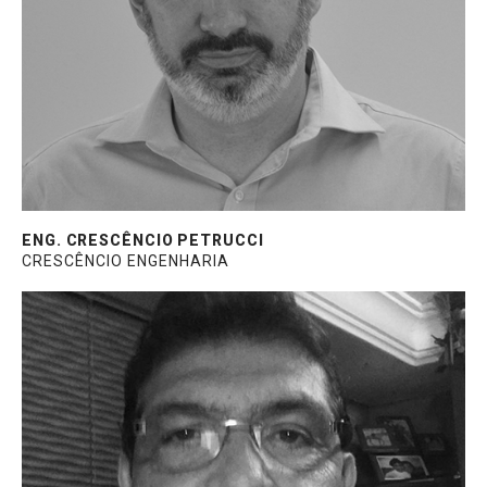
da obra Yachthouse. Graduado em
Engenharia Civil, com Pós-Graduação em
Análise Numérica pelo Engineering
Simulation Scientific.
ENG. CRESCÊNCIO PETRUCCI
CRESCÊNCIO ENGENHARIA
Diretor na Central do Alumínio, fabricante
de esquadrias e fachadas. Centenas de
obras executadas no Brasil e no exterior.
Participante do consórcio para a execução