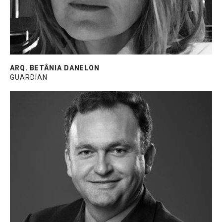
ARQ. BETÂNIA DANELON
GUARDIAN
Engenheiro de Aplicações na Dow,
responsável pelo suporte técnico e
desenvolvimento de aplicações de selantes
estruturais e de vedação para Construção
Civil. Graduado em Engenharia pela UFF e
MBA em Gestão de Tecnologia e Inovação
pela FIA.