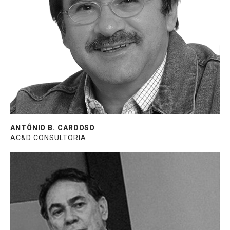
área de engenharia da Alcan e Alcoa, onde
gerenciou o desenvolvimento das linhas
Suprema, Integrada, Gold, Città e Unit. É
professor convidado da FAU. Formação em
Projetos e Economia.
ANTÔNIO B. CARDOSO
AC&D CONSULTORIA
Mais de 30 anos em engenharia de
fachadas e sistemas frames alumínio e