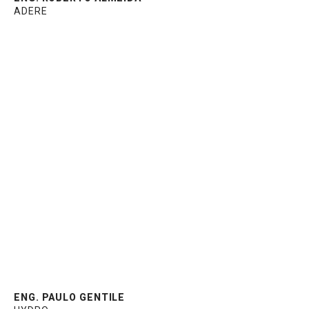
ADERE
Coordenador das áreas de desenvolvimento
de produto da construção civil e centro de
distribuição de acessórios na Hydro. Atua
no mercado de esquadrias e fachadas há 30
anos. Graduado em Engenharia de
Produção e MBA em Gerenciamento de
Projetos pela FGV.
ENG. PAULO GENTILE