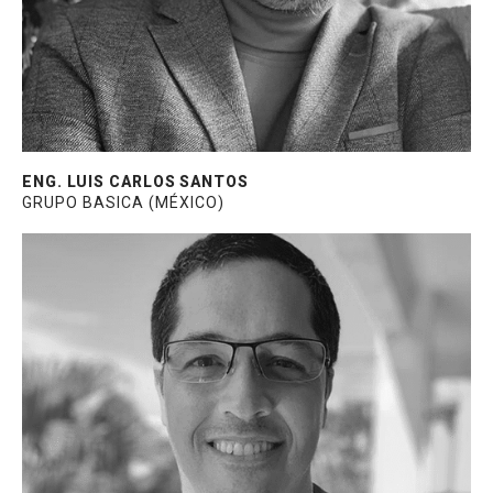
Institute of Architects.
ENG. LUIS CARLOS SANTOS
GRUPO BASICA (MÉXICO)
Diretor de Planejamento na QMD
Consultoria, grupo ao qual pertence a
Doutor Fachada. Mais de 10 anos no
mercado de esquadrias e fachadas.
Especialista em diagnóstico e identificação
de vazamentos de água “in loco”. Graduado