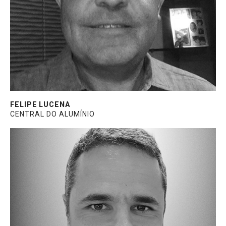
da fachada da obra Yachthouse (81
pavimentos) em Santa Catarina. Graduado
em Economia.
FELIPE LUCENA
CENTRAL DO ALUMÍNIO
Engenheiro civil, professor e pesquisador no
Departamento de Arquitetura e Urbanismo
da Universidade Federal de Santa Catarina
(UFSC), consultor técnico da Abividro e