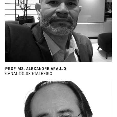
há 35 anos no mercado de esquadrias.
Especialista em Esquadrias, Fachadas e
ACM. Autor de três livros e três prêmios.
Mestrado em Sistemas de Gestão pela UFF,
Pós-Graduado em Marketing, MBA em
Estratégia e Competitividade e Leader and
Professional Coach.
PROF. MS. ALEXANDRE ARAUJO
CANAL DO SERRALHEIRO
Sócio da AC&D Consultoria em Alumínio e
Participações. Trabalhou por décadas na