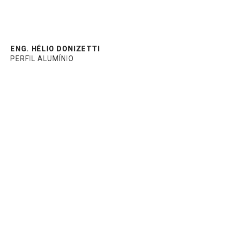
ENG. HÉLIO DONIZETTI
PERFIL ALUMÍNIO
Consultor técnico especialista em vidros há
25 anos na Viminas Vidros Especiais. Foi
gerente de produção e atuou no Marketing
e na Qualidade Total. Pós-Graduado em
Administração de Empresas com
Especialização em RH e Gestão
Empresarial.