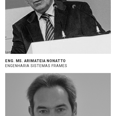
vidros. Diversos projetos emblemáticos de
fachadas e sistemas no Brasil e no exterior.
Desenvolvedor da Fachada Atlanta.
Mestrado em Estruturas, Físico e Graduado
em Engenharia Civil.
ENG. MS. ARIMATEIA NONATTO
ENGENHARIA SISTEMAS FRAMES
Sócio fundador da Crescêncio Consultoria e
35 anos atuando no mercado de
esquadrias. Consultor da Fachada Unitized