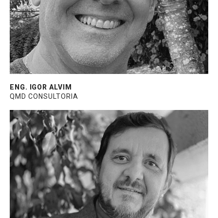
Especialização em Produção pela
Universidade Católica de Petrópolis.
ENG. IGOR ALVIM
QMD CONSULTORIA
Experiência em projetos de fachadas
complexas ao redor do mundo. Patentes na
América do Norte e do Sul, Índia, França e
África do Sul. Certificado em
Desenvolvimento de Fachadas para
Edifícios Super Altos, pela The American