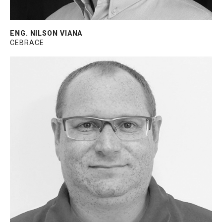
ENG. NILSON VIANA
CEBRACE
Há 12 anos na EsquadGroup, atuando com
os sistemas CEM e PrefSuite. Experiência
de 22 anos na área de esquadrias.
Trabalhou em empresas nacionais e
multinacionais, nas áreas de Produção,
Programação CNC e Departamento de
Projetos.