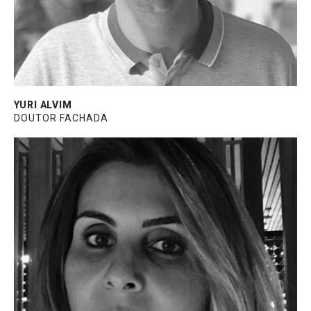
em Análise de Sistemas.
YURI ALVIM
DOUTOR FACHADA
Gestora nacional da equipe de gerentes
técnicos da Guardian Glass. Atuante há 20
anos no mercado da construção civil, sendo
9 deles dedicados à Guardian. Graduada em
Arquitetura e Urbanismo e cursando MBA
em Construções Sustentáveis.